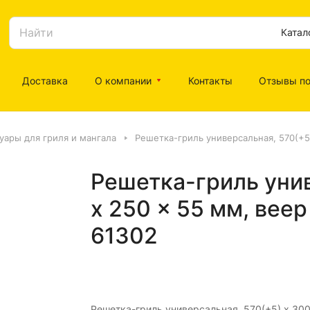
Катал
Доставка
О компании
Контакты
Отзывы по
уары для гриля и мангала
Решетка-гриль универсальная, 570(+
Решетка-гриль унив
x 250 x 55 мм, ве
61302
Решетка-гриль универсальная, 570(+5) x 300