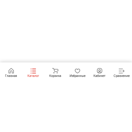
В корзину
Главная
Каталог
Корзина
Избранные
Кабинет
Сравнение
Как купить
Подарки
О Компании
8 (3952) 72-14-02