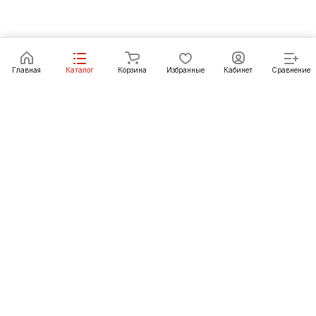
Под заказ
Главная
Каталог
Корзина
Избранные
Кабинет
Сравнение
Как купить
Подарки
О Компании
8 (3952) 72-14-02
irkutsk@pechgrad.ru
angarsk@pechgrad.ru
Иркутск, ул. 1-ая Московская, 1А (напротив Toyota
центра)
Ангарск, 22-й микрорайон, 43 (Ленинградский проспект)