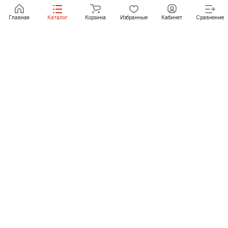
Под заказ
Главная
Каталог
Корзина
Избранные
Кабинет
Сравнение
Как купить
Подарки
О Компании
8 (3952) 72-14-02
irkutsk@pechgrad.ru
angarsk@pechgrad.ru
Иркутск, ул. 1-ая Московская, 1А (напротив Toyota
центра)
Ангарск, 22-й микрорайон, 43 (Ленинградский проспект)