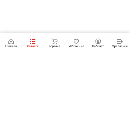
В корзину
Главная
Каталог
Корзина
Избранные
Кабинет
Сравнение
Как купить
Подарки
О Компании
8 (3952) 72-14-02
irkutsk@pechgrad.ru
angarsk@pechgrad.ru
Иркутск, ул. 1-ая Московская, 1А (напротив Toyota