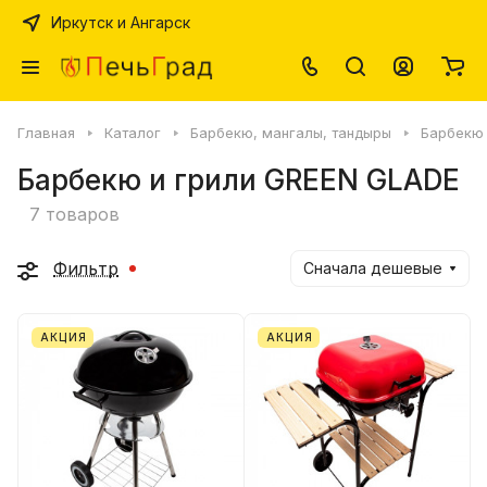
Иркутск и Ангарск
Главная
Каталог
Барбекю, мангалы, тандыры
Барбекю 
Барбекю и грили GREEN GLADE
7 товаров
Фильтр
Сначала дешевые
АКЦИЯ
АКЦИЯ