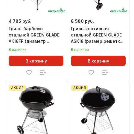
4 785 руб.
8 580 руб.
Гриль-барбекю
Гриль-коптильня
стальной GREEN GLADE
стальной GREEN GLADE
AK18FP (диаметр
ASK18 (размер решетки
решетки 440 мм)
450 х 450 мм)
В наличии
В наличии
В корзину
В корзину
АКЦИЯ
АКЦИЯ