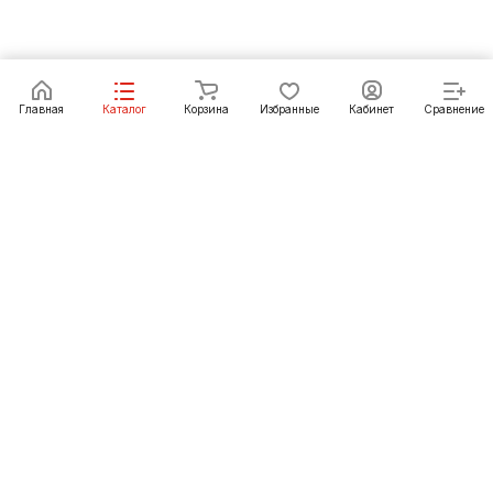
В корзину
Главная
Каталог
Корзина
Избранные
Кабинет
Сравнение
Как купить
Подарки
О Компании
8 (3952) 72-14-02
irkutsk@pechgrad.ru
angarsk@pechgrad.ru
Иркутск, ул. 1-ая Московская, 1А (напротив Toyota
центра)
Ангарск, 22-й микрорайон, 43 (Ленинградский проспект)