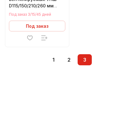
D115/150/210/260 мм
(Н+Н) ТИС ТермоВент
Под заказ 3/15/45 дней
(0,8 ММ) (430
СТАНДАРТ)
Под заказ
1
2
3