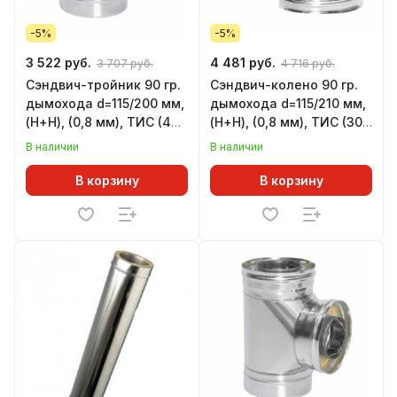
-5%
-5%
3 522 руб.
4 481 руб.
3 707 руб.
4 716 руб.
Сэндвич-тройник 90 гр.
Сэндвич-колено 90 гр.
дымохода d=115/200 мм,
дымохода d=115/210 мм,
(Н+Н), (0,8 мм), ТИС (430
(Н+Н), (0,8 мм), ТИС (304
СТАНДАРТ)
ПРЕМИУМ)
В наличии
В наличии
В корзину
В корзину