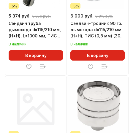
-5%
-5%
5 374 руб.
6 000 руб.
5 656 руб.
6 315 руб.
Сэндвич труба
Сэндвич-тройник 90 гр.
дымохода d=115/210 мм,
дымохода d=115/210 мм,
(Н+Н), L=1000 мм, ТИС
(Н+Н), ТИС (0,8 мм) (304
(0,8 мм) (304 ПРЕМИУМ)
ПРЕМИУМ)
В наличии
В наличии
В корзину
В корзину