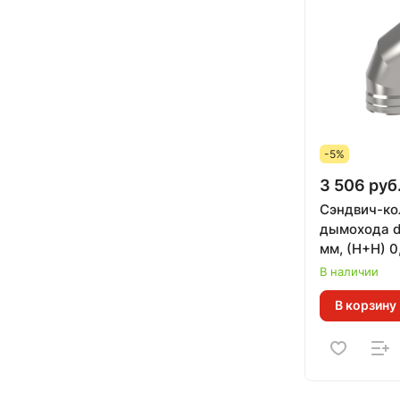
-5%
3 506 руб
Сэндвич-ко
дымохода d
мм, (Н+Н) 0
В наличии
В корзину