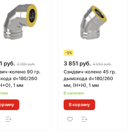
-5%
1 руб.
3 851 руб.
3 990 руб.
4 053 руб.
вич-колено 90 гр.
Сэндвич-колено 45 гр.
хода d=180/260
дымохода d=180/260
Н+О), 1 мм
мм, (Н+Н), 1 мм
ичии
В наличии
орзину
В корзину