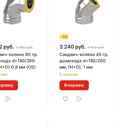
-5%
2 руб.
3 240 руб.
3 360 руб.
3 410 руб.
вич-колено 90 гр.
Сэндвич-колено 45 гр.
хода d=180/260
дымохода d=180/260
Н+О) 0,8 мм (GS)
мм, (Н+О), 1 мм
ичии
В наличии
орзину
В корзину