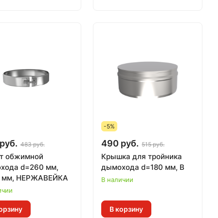
-5%
руб.
490 руб.
483 руб.
515 руб.
т обжимной
Крышка для тройника
хода d=260 мм,
дымохода d=180 мм, В
 мм, НЕРЖАВЕЙКА
В наличии
ичии
орзину
В корзину