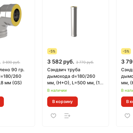
-5%
-5%
.
3 582 руб.
3 79
3 690 руб.
3 770 руб.
лено 90 гр.
Сэндвич труба
Сэнд
=180/260
дымохода d=180/260
дымо
,8 мм (GS)
мм, (Н+О), L=500 мм, (1
мм, (
мм)
В наличии
В нал
В корзину
В к