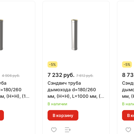
-5%
-5%
7 232 руб.
8 73
4 906 руб.
7 612 руб.
уба
Сэндвич труба
Сэнд
=180/260
дымохода d=180/260
дымо
м, (Н+Н), (1
мм, (Н+Н), L=1000 мм, (1
мм, (
мм)
В наличии
В нал
В корзину
В к