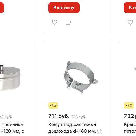
В корзину
В к
-5%
-5%
711 руб.
722 
41 руб.
748 руб.
 тройника
Хомут под растяжки
Крыш
=180 мм, с
дымохода d=180 мм, (1
пото