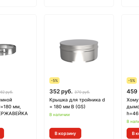
-5%
-5%
352 руб.
459 
62 руб.
370 руб.
имной
Крышка для тройника d
Хому
=180 мм,
= 180 мм В (GS)
дымо
НЕРЖАВЕЙКА
h=46
В наличии
В нал
В корзину
В к