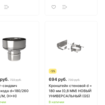
-5%
руб.
694 руб.
722 руб.
730 руб.
т-сэндвич
Кронштейн стеновой d =
хода d=180/260
180 мм (0,8 ММ) НОВЫЙ
/М, (Н+Н)
УНИВЕРСАЛЬНЫЙ (GS)
ичии
В наличии