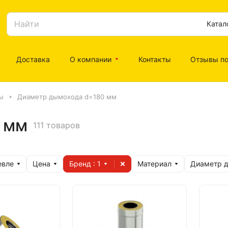
Катал
Доставка
О компании
Контакты
Отзывы по
ы
Диаметр дымохода d=180 мм
 мм
111 товаров
евле
Цена
Бренд
: 1
Материал
Диаметр 