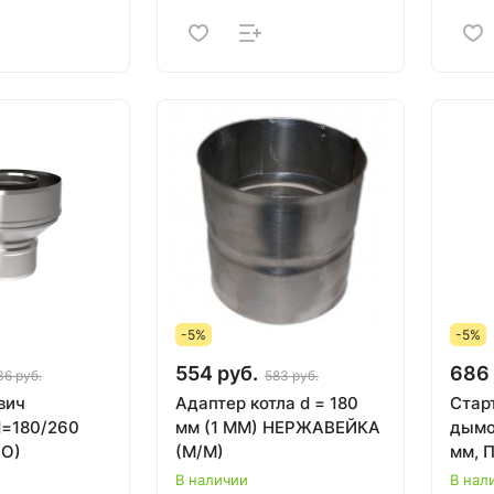
-5%
-5%
554 руб.
686 
36 руб.
583 руб.
вич
Адаптер котла d = 180
Стар
=180/260
мм (1 ММ) НЕРЖАВЕЙКА
дымо
+О)
(М/М)
мм, П
В наличии
В нал