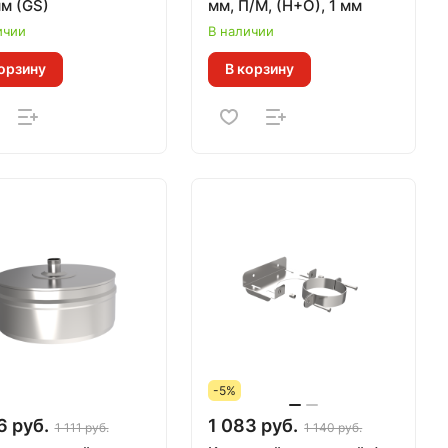
180 мм (GS)
мм, П/М, (Н+О), 1 мм
ичии
В наличии
орзину
В корзину
-5%
6 руб.
1 083 руб.
1 111 руб.
1 140 руб.