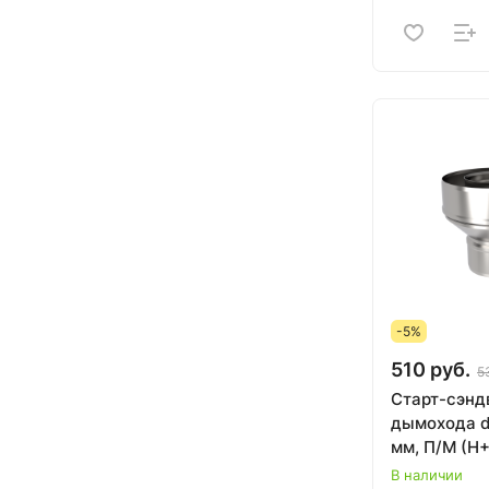
-5%
510 руб.
5
Старт-сэнд
дымохода d
мм, П/М (Н
В наличии