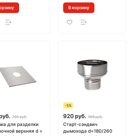
орзину
В корзину
-5%
руб.
920 руб.
760 руб.
968 руб.
ка для разделки
Старт-сэндвич
лочной верхняя d =
дымохода d=180/260