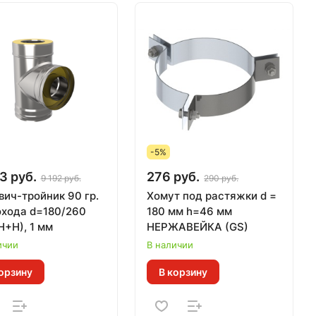
-5%
3 руб.
276 руб.
9 192 руб.
290 руб.
вич-тройник 90 гр.
Хомут под растяжки d =
хода d=180/260
180 мм h=46 мм
Н+Н), 1 мм
НЕРЖАВЕЙКА (GS)
ичии
В наличии
орзину
В корзину