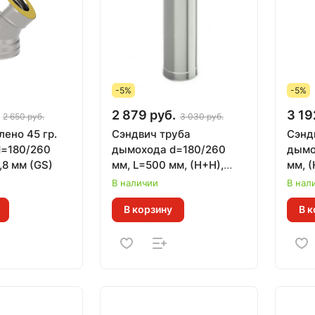
-5%
-5%
2 879 руб.
3 19
2 650 руб.
3 030 руб.
ено 45 гр.
Сэндвич труба
Сэнд
=180/260
дымохода d=180/260
дымо
,8 мм (GS)
мм, L=500 мм, (Н+Н),
мм, (
(0,8 мм) (GS)
В наличии
В нал
В корзину
В к