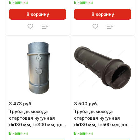
с РЕВИЗИЕЙ и
В наличии
В наличии
ШИБЕРОМ, для печей
АТМОСФЕРА
В корзину
В корзину
3 473 руб.
8 500 руб.
Труба дымохода
Труба дымохода
стартовая чугунная
стартовая чугунная
d=130 мм, L=300 мм, для
d=130 мм, L=500 мм, для
печей ЛИТКОМ
печей СИБИРЬ
В наличии
В наличии
ПРЕМИУМ (НМК)