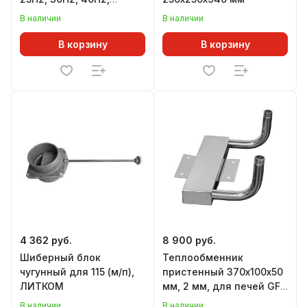
АВАНГАРД 24П2, 30П2,
В наличии
В наличии
ГРОМ 30П2, 40П2
В корзину
В корзину
4 362 руб.
8 900 руб.
Шиберный блок
Теплообменник
чугунный для 115 (м/п),
пристенный 370х100х50
ЛИТКОМ
мм, 2 мм, для печей GFS
ЗК 18 и ГРОМ 30, 40
В наличии
В наличии