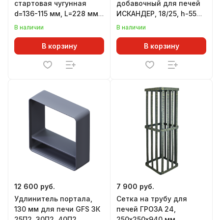
стартовая чугунная
добавочный для печей
d=136-115 мм, L=228 мм,
ИСКАНДЕР, 18/25, h-55
с РЕВИЗИЕЙ и
мм
В наличии
В наличии
ШИБЕРОМ, для печей
АТМОСФЕРА
В корзину
В корзину
12 600 руб.
7 900 руб.
Удлинитель портала,
Сетка на трубу для
130 мм для печи GFS ЗК
печей ГРОЗА 24,
25П2, 30П2, 40П2,
250х250х940 мм