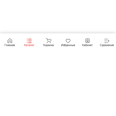
В корзину
Главная
Каталог
Корзина
Избранные
Кабинет
Сравнение
Как купить
Подарки
О Компании
8 (3952) 72-14-02
irkutsk@pechgrad.ru
angarsk@pechgrad.ru