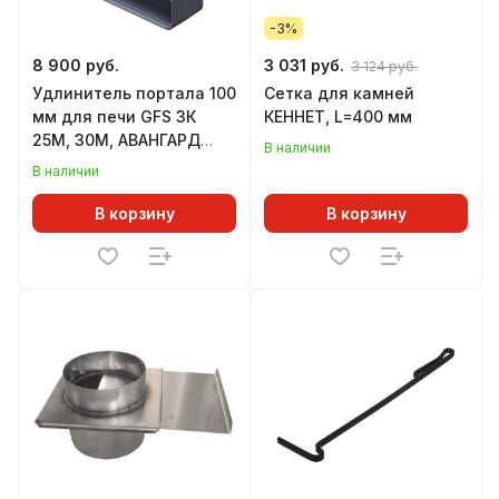
-3%
8 900 руб.
3 031 руб.
3 124 руб.
Удлинитель портала 100
Сетка для камней
мм для печи GFS ЗК
КЕННЕТ, L=400 мм
25М, 30М, АВАНГАРД
В наличии
24М, 25М
В наличии
В корзину
В корзину