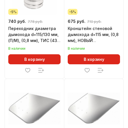
-5%
-5%
740 руб.
675 руб.
778 руб.
710 руб.
Переходник диаметра
Кронштейн стеновой
дымохода d=115/130 мм,
дымохода d=115 мм, (0,8
(П/М), (0,8 мм), ТИС (430
мм), НОВЫЙ
СТАНДАРТ)
УНИВЕРСАЛЬНЫЙ (GS)
В наличии
В наличии
В корзину
В корзину