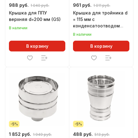
988 руб.
961 руб.
1 040 руб.
1 011 руб.
Крышка для ППУ
Крышка для тройника d
верхняя d=200 мм (GS)
= 115 мм с
конденсатоотводом
В наличии
ТИС (304 ПРЕМИУМ)
В наличии
В корзину
В корзину
-5%
-5%
1 852 руб.
488 руб.
1 949 руб.
513 руб.