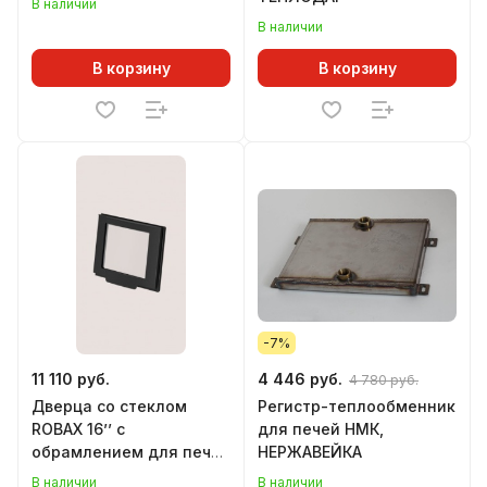
В наличии
В наличии
В корзину
В корзину
-7%
11 110 руб.
4 446 руб.
4 780 руб.
Дверца со стеклом
Регистр-теплообменник
ROBAX 16’’ c
для печей НМК,
обрамлением для печей
НЕРЖАВЕЙКА
ПАНОРАМА НОВАЯ РУСЬ,
В наличии
В наличии