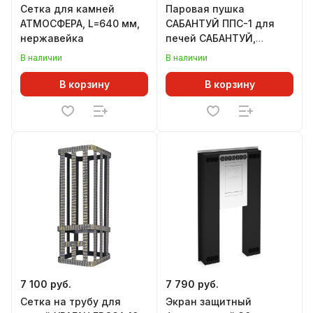
Сетка для камней
Паровая пушка
АТМОСФЕРА, L=640 мм,
САБАНТУЙ ППС-1 для
нержавейка
печей САБАНТУЙ,
совместимость в
В наличии
В наличии
описании
В корзину
В корзину
7 100 руб.
7 790 руб.
Сетка на трубу для
Экран защитный