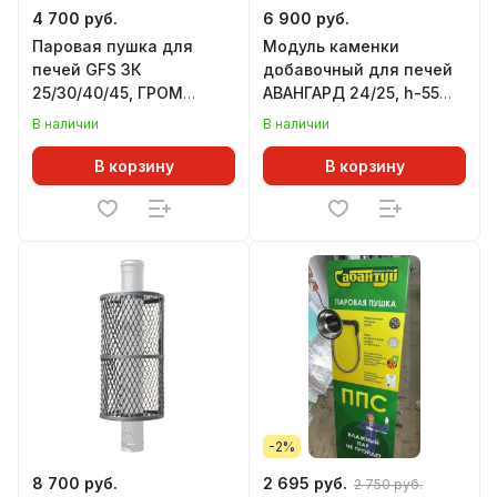
4 700 руб.
6 900 руб.
Паровая пушка для
Модуль каменки
печей GFS ЗК
добавочный для печей
25/30/40/45, ГРОМ
АВАНГАРД 24/25, h-55
30/40/50/80, комплект
мм
В наличии
В наличии
УРАГАН, нижний подвод
В корзину
В корзину
-2%
8 700 руб.
2 695 руб.
2 750 руб.