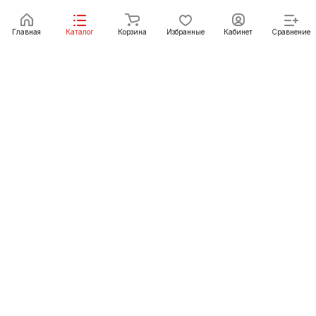
Под заказ
Главная
Каталог
Корзина
Избранные
Кабинет
Сравнение
Как купить
Подарки
О Компании
8 (3952) 72-14-02
irkutsk@pechgrad.ru
angarsk@pechgrad.ru
Иркутск, ул. 1-ая Московская, 1А (напротив Toyota
центра)
Ангарск, 22-й микрорайон, 43 (Ленинградский проспект)