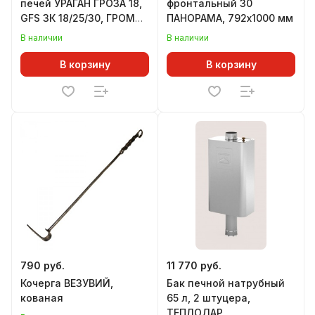
печей УРАГАН ГРОЗА 18,
фронтальный 30
GFS ЗК 18/25/30, ГРОМ
ПАНОРАМА, 792х1000 мм
30, 250х250х750 мм, под
В наличии
В наличии
ШИБЕР
В корзину
В корзину
790 руб.
11 770 руб.
Кочерга ВЕЗУВИЙ,
Бак печной натрубный
кованая
65 л, 2 штуцера,
ТЕПЛОДАР