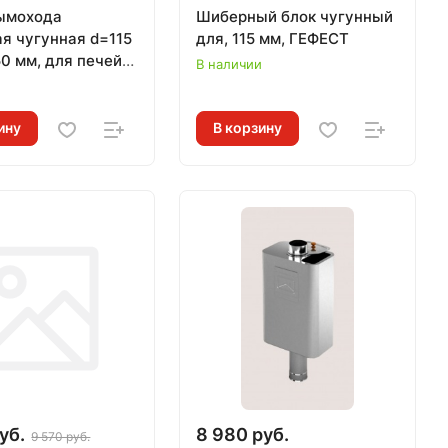
ымохода
Шиберный блок чугунный
ая чугунная d=115
для, 115 мм, ГЕФЕСТ
50 мм, для печей
В наличии
М
и
ину
В корзину
уб.
8 980 руб.
9 570 руб.