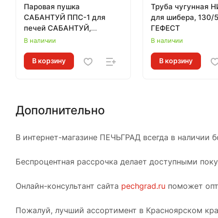
Паровая пушка
Труба чугунная 
САБАНТУЙ ППС-1 для
для шибера, 130/
печей САБАНТУЙ,
ГЕФЕСТ
совместимость в
В наличии
В наличии
описании
В корзину
В корзину
Дополнительно
В интернет-магазине ПЕЧЬГРАД всегда в наличии б
Беспроцентная рассрочка делает доступными покуп
Онлайн-консультант сайта
pechgrad.ru
поможет опт
Пожалуй, лучший ассортимент в Красноярском кра