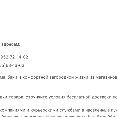
 адресам:
3952)72-14-02
55)63-16-63
ма, бани и комфортной загородной жизни из магазинов
ки товара. Уточняйте условия бесплатной доставки по
омпаниями и курьерскими службами в населенные пун
йкальск, Черемхово, Нижнеудинск, Усть-Кут, Бодайбо, Т