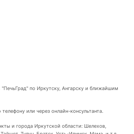
 "ПечьГрад" по Иркутску, Ангарску и ближайшим
 телефону или через онлайн-консультанта.
кты и города Иркутской области: Шелехов,
айшет, Тулун, Братск, Усть-Илимск, Мама, и т.д.