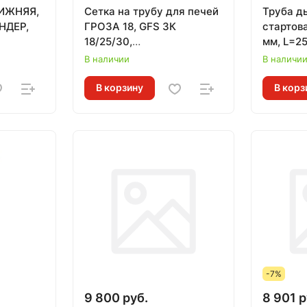
НИЖНЯЯ,
Сетка на трубу для печей
Труба д
НДЕР,
ГРОЗА 18, GFS ЗК
стартов
18/25/30,
мм, L=2
250х250х500/630 мм, под
ЛИТКО
В наличии
В наличи
ШИБЕР
В корзину
В корз
-7%
9 800 руб.
8 901 р