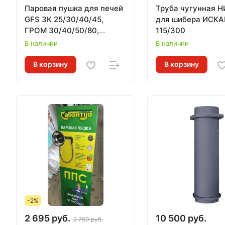
Паровая пушка для печей
Труба чугунная 
GFS ЗК 25/30/40/45,
для шибера ИСКА
ГРОМ 30/40/50/80,
115/300
комплект УРАГАН, нижний
В наличии
В наличии
подвод
В корзину
В корзину
-2%
2 695 руб.
10 500 руб.
2 750 руб.