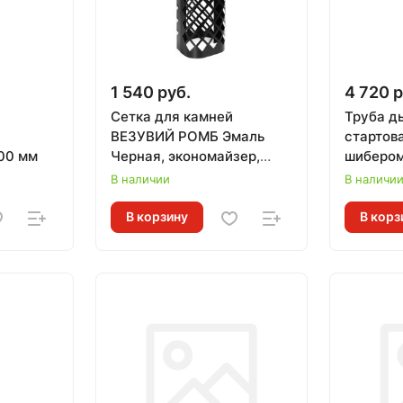
1 540 руб.
4 720 р
Сетка для камней
Труба д
ВЕЗУВИЙ РОМБ Эмаль
стартов
00 мм
Черная, экономайзер,
шибером
L=900 мм
L=500 м
В наличии
В наличи
В корзину
В корз