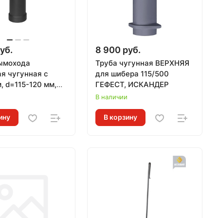
уб.
8 900 руб.
ымохода
Труба чугунная ВЕРХНЯЯ
ая чугунная с
для шибера 115/500
, d=115-120 мм,
ГЕФЕСТ, ИСКАНДЕР
м, ВЕЗУВИЙ
и
В наличии
ину
В корзину