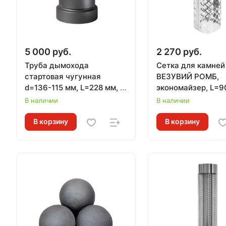
5 000 руб.
2 270 руб.
Труба дымохода
Сетка для камней
стартовая чугунная
ВЕЗУВИЙ РОМБ,
d=136-115 мм, L=228 мм, с
экономайзер, L=9
РЕВИЗИЕЙ и ШИБЕРОМ,
В наличии
В наличии
для печей АТМОСФЕРА
В корзину
В корзину