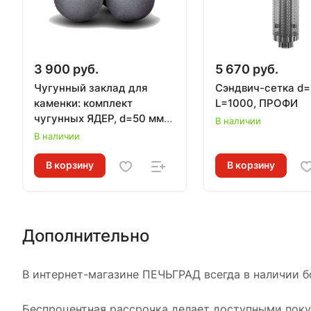
3 900 руб.
5 670 руб.
Чугунный заклад для
Сэндвич-сетка d=
каменки: комплект
L=1000, ПРОФИ
чугунных ЯДЕР, d=50 мм
В наличии
(12 шт), ГЕФЕСТ
В наличии
В корзину
В корзину
Дополнительно
В интернет-магазине ПЕЧЬГРАД всегда в наличии б
Беспроцентная рассрочка делает доступными покуп