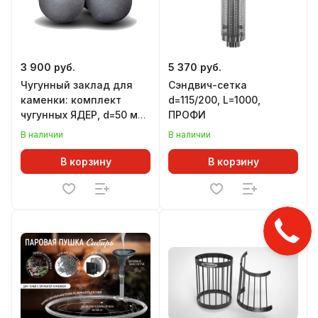
3 900 руб.
5 370 руб.
Чугунный заклад для
Сэндвич-сетка
каменки: комплект
d=115/200, L=1000,
чугунных ЯДЕР, d=50 мм
ПРОФИ
(12 шт), ГЕФЕСТ
В наличии
В наличии
В корзину
В корзину