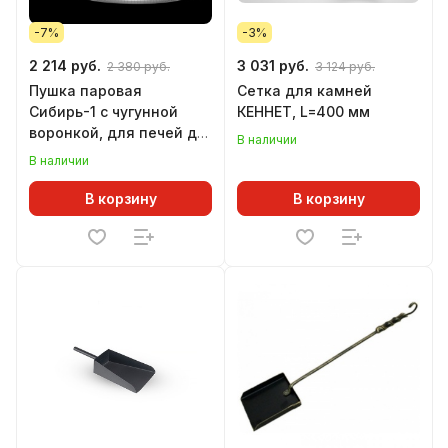
-7%
-3%
2 214 руб.
3 031 руб.
2 380 руб.
3 124 руб.
Пушка паровая
Сетка для камней
Сибирь-1 с чугунной
КЕННЕТ, L=400 мм
воронкой, для печей до
В наличии
15 куб. м.
В наличии
В корзину
В корзину