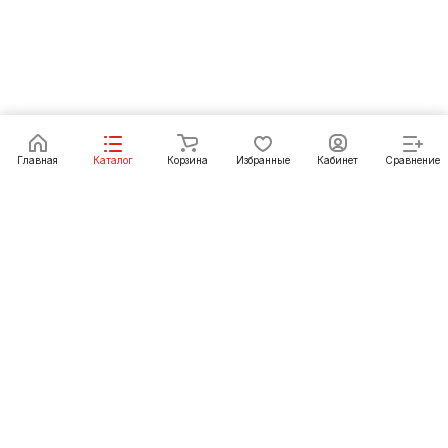
Под заказ
Главная
Каталог
Корзина
Избранные
Кабинет
Сравнение
Как купить
Подарки
О Компании
8 (3952) 72-14-02
irkutsk@pechgrad.ru
angarsk@pechgrad.ru
Иркутск, ул. 1-ая Московская, 1А (напротив Toyota