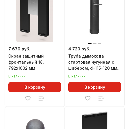
7 670 руб.
4 720 руб.
Экран защитный
Труба дымохода
фронтальный 18,
стартовая чугунная с
792х1002 мм
шибером, d=115-120 мм,
L=500 мм, ВЕЗУВИЙ
В наличии
В наличии
В корзину
В корзину