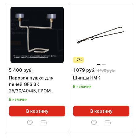
-7%
5 400 руб.
1 079 руб.
1 160 руб.
Паровая пушка для
Щипцы НМК
печей GFS ЗК
В наличии
25/30/40/45, ГРОМ
30/40/50/80, комплект
В наличии
ПРЕЗИДЕНТ, нижний
подвод
В корзину
В корзину