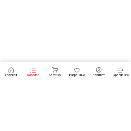
Под заказ
Главная
Каталог
Корзина
Избранные
Кабинет
Сравнение
Как купить
Подарки
О Компании
8 (3952) 72-14-02