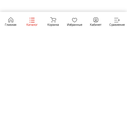
В корзину
Главная
Каталог
Корзина
Избранные
Кабинет
Сравнение
Как купить
Подарки
О Компании
8 (3952) 72-14-02
irkutsk@pechgrad.ru
angarsk@pechgrad.ru
Иркутск, ул. 1-ая Московская, 1А (напротив Toyota
центра)
Ангарск, 22-й микрорайон, 43 (Ленинградский проспект)