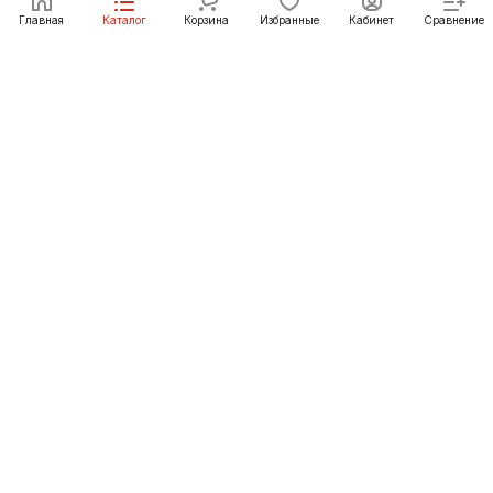
В корзину
Главная
Каталог
Корзина
Избранные
Кабинет
Сравнение
Как купить
Подарки
О Компании
8 (3952) 72-14-02
irkutsk@pechgrad.ru
angarsk@pechgrad.ru
Иркутск, ул. 1-ая Московская, 1А (напротив Toyota
центра)
Ангарск, 22-й микрорайон, 43 (Ленинградский проспект)