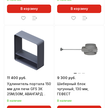
В корзину
В корзину
11 400 руб.
9 300 руб.
Удлинитель портала 150
Шиберный блок
мм для печи GFS ЗК
чугунный, 130 мм,
25М/30М, АВАНГАРД
ГЕФЕСТ
24М/25М
В наличии
В наличии