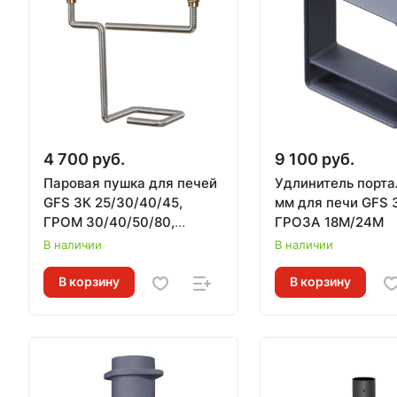
4 700 руб.
9 100 руб.
Паровая пушка для печей
Удлинитель порта
GFS ЗК 25/30/40/45,
мм для печи GFS 
ГРОМ 30/40/50/80,
ГРОЗА 18М/24М
комплект УРАГАН, нижний
В наличии
В наличии
подвод
В корзину
В корзину