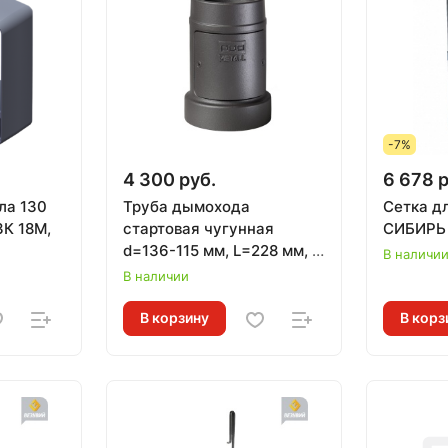
-7%
4 300 руб.
6 678 р
ла 130
Труба дымохода
Сетка д
ЗК 18М,
стартовая чугунная
СИБИРЬ 
d=136-115 мм, L=228 мм, с
В наличи
РЕВИЗИЕЙ для печей
В наличии
АТМОСФЕРА
В корзину
В корз