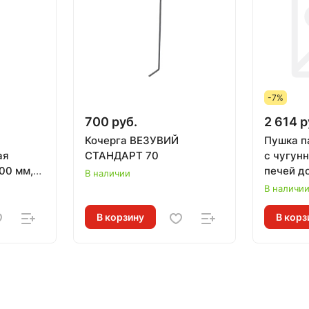
-7%
700 руб.
2 614 р
Кочерга ВЕЗУВИЙ
Пушка п
ая
СТАНДАРТ 70
с чугунн
00 мм,
печей до
В наличии
ИЙ
В наличи
В корзину
В корз