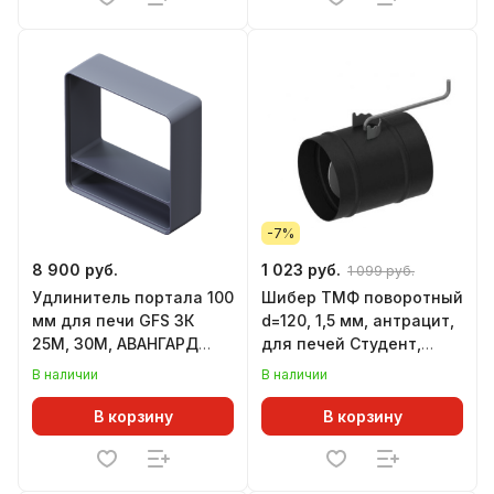
-7%
8 900 руб.
1 023 руб.
1 099 руб.
Удлинитель портала 100
Шибер ТМФ поворотный
мм для печи GFS ЗК
d=120, 1,5 мм, антрацит,
25М, 30М, АВАНГАРД
для печей Студент,
24М, 25М
Инженер, Гимназист,
В наличии
В наличии
Профессор, Золушка,
Огонь-батарея, Лайт
В корзину
В корзину