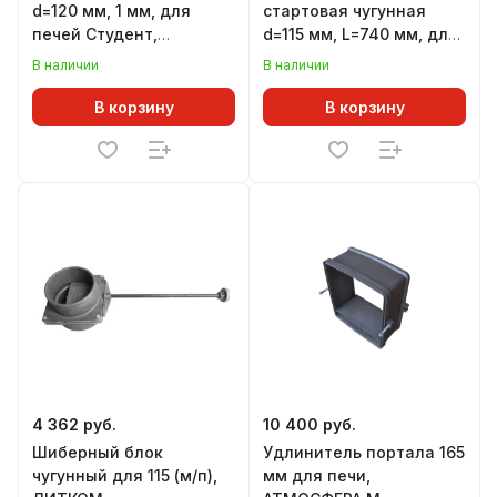
d=120 мм, 1 мм, для
стартовая чугунная
печей Студент,
d=115 мм, L=740 мм, для
Инженер, Гимназист,
печей АТМОСФЕРА,
В наличии
В наличии
Золушка, Огонь-
черная
батарея, Лайт
В корзину
В корзину
4 362 руб.
10 400 руб.
Шиберный блок
Удлинитель портала 165
чугунный для 115 (м/п),
мм для печи,