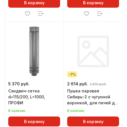
В корзину
В корзину
-7%
5 370 руб.
2 614 руб.
2 810 руб.
Сэндвич-сетка
Пушка паровая
d=115/200, L=1000,
Сибирь-2 с чугунной
ПРОФИ
воронкой, для печей до
30 куб.м
В наличии
В наличии
В корзину
В корзину