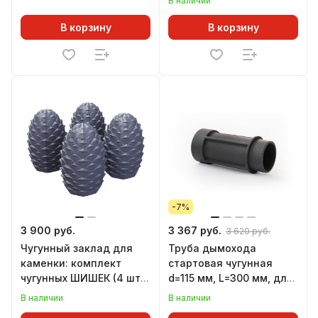
В наличии
В корзину
В корзину
-7%
3 900 руб.
3 367 руб.
3 620 руб.
Чугунный заклад для
Труба дымохода
каменки: комплект
стартовая чугунная
чугунных ШИШЕК (4 шт),
d=115 мм, L=300 мм, для
ГЕФЕСТ
печей НМК
В наличии
В наличии