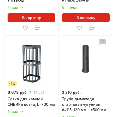
ЛИТКОМ
АТМОСФЕРА М
В наличии
В наличии
В корзину
В корзину
-7%
6 678 руб.
3 210 руб.
7 180 руб.
Сетка для камней
Труба дымохода
СИБИРЬ ковка, L=700 мм
стартовая чугунная
d=115-120 мм, L=500 мм,
В наличии
для печей ВЕЗУВИЙ