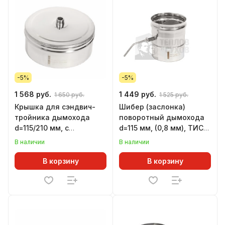
-5%
-5%
1 568 руб.
1 449 руб.
1 650 руб.
1 525 руб.
Крышка для сэндвич-
Шибер (заслонка)
тройника дымохода
поворотный дымохода
d=115/210 мм, с
d=115 мм, (0,8 мм), ТИС
конденсатоотводом,
(304 ПРЕМИУМ)
В наличии
В наличии
ТИС (304 ПРЕМИУМ)
В корзину
В корзину