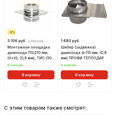
-5%
3 106 руб.
1 680 руб.
3 269 руб.
Монтажная площадка
Шибер (задвижка)
дымохода 115/210 мм,
дымохода d=115 мм, (0,8
(Н+Н), (0,8 мм), ТИС (304
мм) ПРОФИ ТЕПЛОДАР
ПРЕМИУМ)
В наличии
В наличии
В корзину
В корзину
С этим товаром также смотрят: