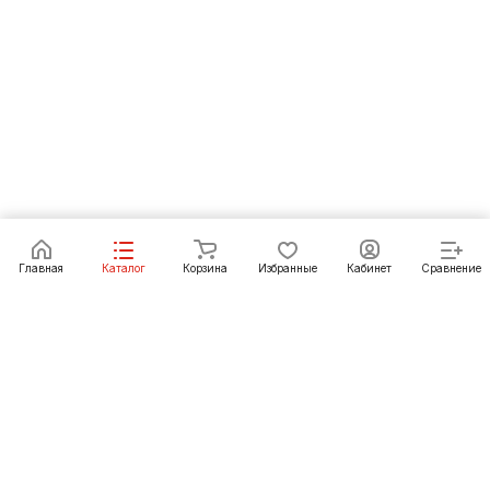
В корзину
Главная
Каталог
Корзина
Избранные
Кабинет
Сравнение
Как купить
Подарки
О Компании
8 (3952) 72-14-02