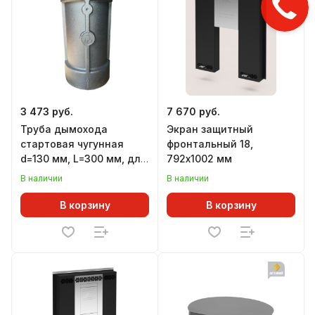
3 473 руб.
7 670 руб.
Труба дымохода
Экран защитный
стартовая чугунная
фронтальный 18,
d=130 мм, L=300 мм, для
792х1002 мм
печей ЛИТКОМ
В наличии
В наличии
В корзину
В корзину