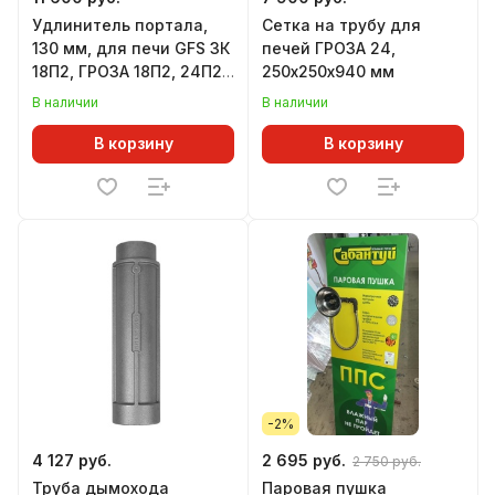
Удлинитель портала,
Сетка на трубу для
130 мм, для печи GFS ЗК
печей ГРОЗА 24,
18П2, ГРОЗА 18П2, 24П2,
250х250х940 мм
ИСКАНДЕР 18/25П2
В наличии
В наличии
В корзину
В корзину
-2%
4 127 руб.
2 695 руб.
2 750 руб.
Труба дымохода
Паровая пушка