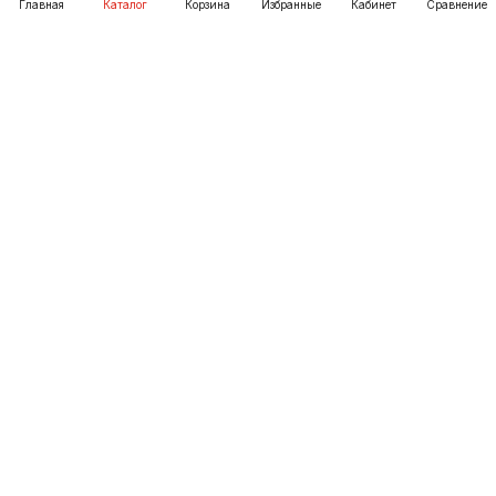
Главная
Каталог
Корзина
Избранные
Кабинет
Сравнение
Как купить
Подарки
О Компании
8 (3952) 72-14-02
irkutsk@pechgrad.ru
angarsk@pechgrad.ru
Иркутск, ул. 1-ая Московская, 1А (напротив Toyota
центра)
Ангарск, 22-й микрорайон, 43 (Ленинградский проспект)