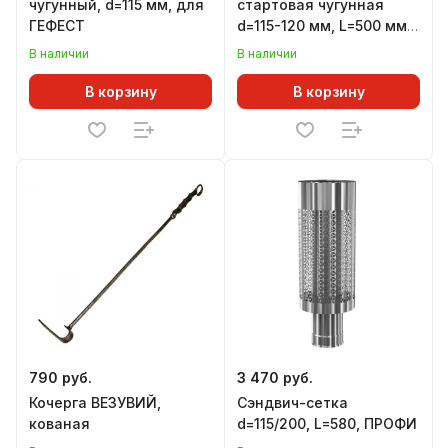
чугунный, d=115 мм, для
стартовая чугунная
ГЕФЕСТ
d=115-120 мм, L=500 мм,
для печей ВЕЗУВИЙ
В наличии
В наличии
В корзину
В корзину
790 руб.
3 470 руб.
Кочерга ВЕЗУВИЙ,
Сэндвич-сетка
кованая
d=115/200, L=580, ПРОФИ