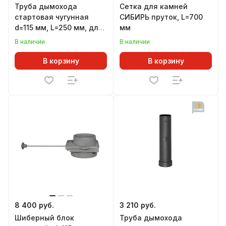
Труба дымохода
Сетка для камней
стартовая чугунная
СИБИРЬ пруток, L=700
d=115 мм, L=250 мм, для
мм
печей ЛИТКОМ
В наличии
В наличии
В корзину
В корзину
8 400 руб.
3 210 руб.
Шиберный блок
Труба дымохода