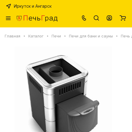
Иркутск и Ангарск
Главная
Каталог
Печи
Печи для бани и сауны
Печь 