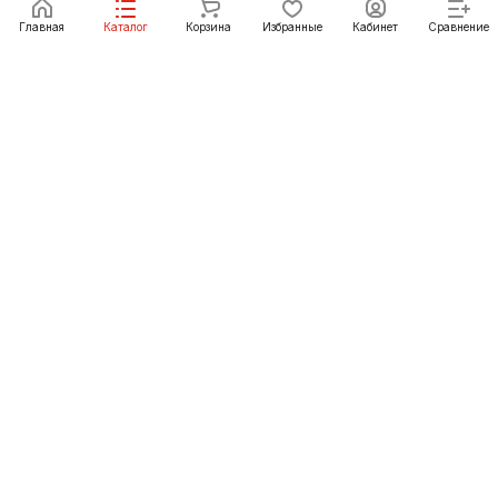
Под заказ
Главная
Каталог
Корзина
Избранные
Кабинет
Сравнение
Как купить
Подарки
О Компании
8 (3952) 72-14-02
irkutsk@pechgrad.ru
angarsk@pechgrad.ru
Иркутск, ул. 1-ая Московская, 1А (напротив Toyota
центра)
Ангарск, 22-й микрорайон, 43 (Ленинградский проспект)