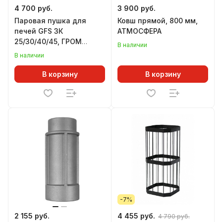
4 700 руб.
3 900 руб.
Паровая пушка для
Ковш прямой, 800 мм,
печей GFS ЗК
АТМОСФЕРА
25/30/40/45, ГРОМ
В наличии
30/40/50/80, комплект
В наличии
УРАГАН, нижний подвод
В корзину
В корзину
-7%
2 155 руб.
4 455 руб.
4 790 руб.