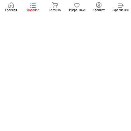
В корзину
Главная
Каталог
Корзина
Избранные
Кабинет
Сравнение
Как купить
Подарки
О Компании
8 (3952) 72-14-02
irkutsk@pechgrad.ru
angarsk@pechgrad.ru
Иркутск, ул. 1-ая Московская, 1А (напротив Toyota
центра)
Ангарск, 22-й микрорайон, 43 (Ленинградский проспект)