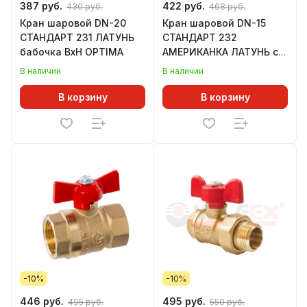
387 руб.
422 руб.
430 руб.
468 руб.
Кран шаровой DN-20
Кран шаровой DN-15
СТАНДАРТ 231 ЛАТУНЬ
СТАНДАРТ 232
бабочка ВхН OPTIMA
АМЕРИКАНКА ЛАТУНЬ с
накидной гайкой
В наличии
В наличии
бабочка ГАЛЛОП
В корзину
В корзину
-10%
-10%
446 руб.
495 руб.
495 руб.
550 руб.