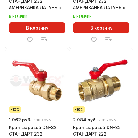
СТАНДАРТ 232
СТАНДАРТ 232
АМЕРИКАНКА ЛАТУНЬ с
АМЕРИКАНКА ЛАТУНЬ с
накидной гайкой рычаг/
накидной гайкой
В наличии
В наличии
бабочка OPTIMA
бабочка ГАЛЛОП
В корзину
В корзину
-10%
-10%
1 962 руб.
2 084 руб.
2 180 руб.
2 315 руб.
Кран шаровой DN-32
Кран шаровой DN-32
СТАНДАРТ 232
СТАНДАРТ 222