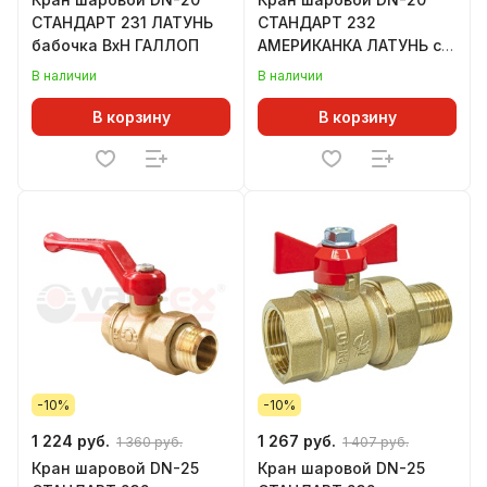
СТАНДАРТ 231 ЛАТУНЬ
СТАНДАРТ 232
бабочка ВхН ГАЛЛОП
АМЕРИКАНКА ЛАТУНЬ с
накидной гайкой
В наличии
В наличии
бабочка ГАЛЛОП
В корзину
В корзину
-10%
-10%
1 224 руб.
1 267 руб.
1 360 руб.
1 407 руб.
Кран шаровой DN-25
Кран шаровой DN-25