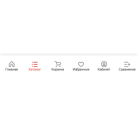
Главная
Каталог
Корзина
Избранные
Кабинет
Сравнение
Как купить
Подарки
О Компании
8 (3952) 72-14-02