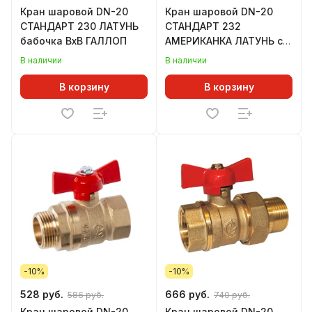
Кран шаровой DN-20
Кран шаровой DN-20
СТАНДАРТ 230 ЛАТУНЬ
СТАНДАРТ 232
бабочка ВхВ ГАЛЛОП
АМЕРИКАНКА ЛАТУНЬ с
накидной гайкой
В наличии
В наличии
бабочка OPTIMA
В корзину
В корзину
-10%
-10%
528 руб.
666 руб.
586 руб.
740 руб.
Кран шаровой DN-20
Кран шаровой DN-20