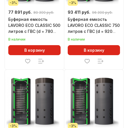
-3%
-3%
77 891 руб.
93 411 руб.
80 300 руб.
96 300 руб.
Буферная емкость
Буферная емкость
LAVORO ECO CLASSIC 500
LAVORO ECO CLASSIC 750
литров с ГВС (d = 780
литров с ГВС (d = 920
мм, h = 1605 мм)
мм, h = 1630 мм)
В наличии
В наличии
В корзину
В корзину
-3%
-3%