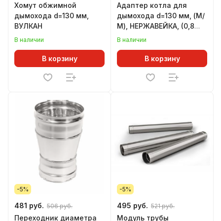
Хомут обжимной
Адаптер котла для
дымохода d=130 мм,
дымохода d=130 мм, (М/
ВУЛКАН
М), НЕРЖАВЕЙКА, (0,8
мм), ТИС (304
В наличии
В наличии
ПРЕМИУМ)
В корзину
В корзину
-5%
-5%
481 руб.
495 руб.
506 руб.
521 руб.
Переходник диаметра
Модуль трубы