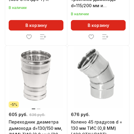
d=115/200 мм и
В наличии
d=130/200 мм, с
В наличии
конденсатоотводом Н,
ТИС (430 СТАНДАРТ)
В корзину
В корзину
-5%
605 руб.
676 руб.
636 руб.
Переходник диаметра
Колено 45 градусов d =
дымохода d=130/150 мм,
130 мм ТИС (0,8 ММ)