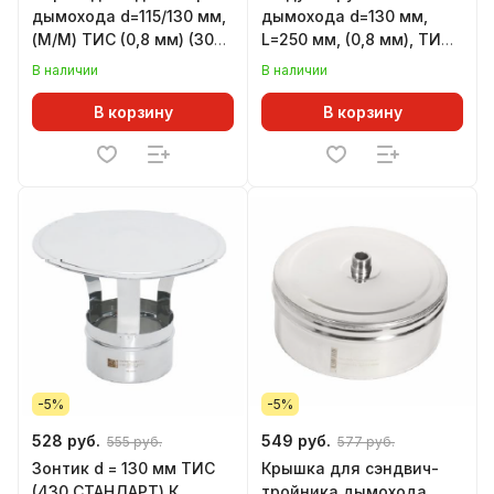
дымохода d=115/130 мм,
дымохода d=130 мм,
(М/М) ТИС (0,8 мм) (304
L=250 мм, (0,8 мм), ТИС
ПРЕМИУМ)
(430 СТАНДАРТ)
В наличии
В наличии
В корзину
В корзину
-5%
-5%
528 руб.
549 руб.
555 руб.
577 руб.
Зонтик d = 130 мм ТИС
Крышка для сэндвич-
(430 СТАНДАРТ) К
тройника дымохода