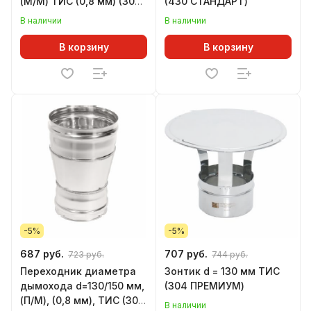
(М/М) ТИС (0,8 мм) (304
(430 СТАНДАРТ)
ПРЕМИУМ)
В наличии
В наличии
В корзину
В корзину
-5%
-5%
687 руб.
707 руб.
723 руб.
744 руб.
Переходник диаметра
Зонтик d = 130 мм ТИС
дымохода d=130/150 мм,
(304 ПРЕМИУМ)
(П/М), (0,8 мм), ТИС (304
В наличии