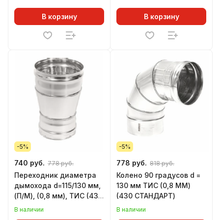
В корзину
В корзину
-5%
-5%
740 руб.
778 руб.
778 руб.
818 руб.
Переходник диаметра
Колено 90 градусов d =
дымохода d=115/130 мм,
130 мм ТИС (0,8 ММ)
(П/М), (0,8 мм), ТИС (430
(430 СТАНДАРТ)
СТАНДАРТ)
В наличии
В наличии