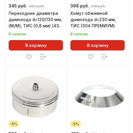
345 руб.
398 руб.
363 руб.
418 руб.
Переходник диаметра
Хомут обжимной
дымохода d=120/130 мм,
дымохода d=230 мм,
(М/М), ТИС (0,8 мм) (430
ТИС (304 ПРЕМИУМ)
СТАНДАРТ)
В наличии
В наличии
В корзину
В корзину
-5%
-5%