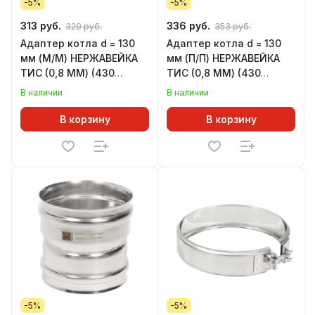
-5%
-5%
313 руб.
336 руб.
329 руб.
353 руб.
Адаптер котла d = 130
Адаптер котла d = 130
мм (М/М) НЕРЖАВЕЙКА
мм (П/П) НЕРЖАВЕЙКА
ТИС (0,8 ММ) (430
ТИС (0,8 ММ) (430
СТАНДАРТ)
СТАНДАРТ)
В наличии
В наличии
В корзину
В корзину
-5%
-5%