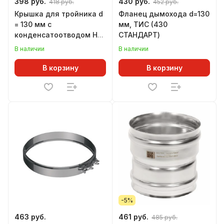
398 руб.
430 руб.
418 руб.
452 руб.
Крышка для тройника d
Фланец дымохода d=130
= 130 мм с
мм, ТИС (430
конденсатоотводом Н
СТАНДАРТ)
ТИС (430 СТАНДАРТ) К
В наличии
В наличии
В корзину
В корзину
-5%
463 руб.
461 руб.
485 руб.