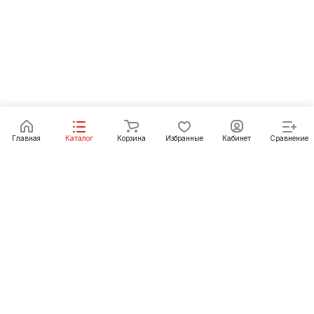
Главная
Каталог
Корзина
Избранные
Кабинет
Сравнение
Как купить
Подарки
О Компании
8 (3952) 72-14-02
irkutsk@pechgrad.ru
angarsk@pechgrad.ru