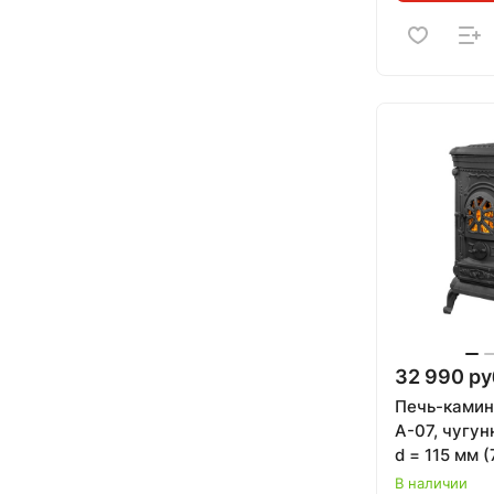
32 990 ру
Печь-ками
А-07, чугун
d = 115 мм (
В наличии