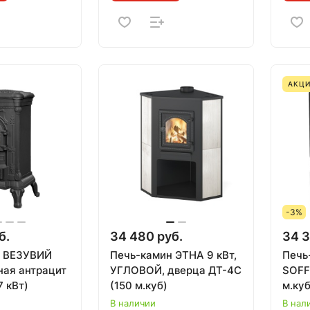
АКЦ
-3%
б.
34 480 руб.
34 3
н ВЕЗУВИЙ
Печь-камин ЭТНА 9 кВт,
Печь
ная антрацит
УГЛОВОЙ, дверца ДТ-4С
SOFFI
7 кВт)
(150 м.куб)
м.куб
В наличии
В нал