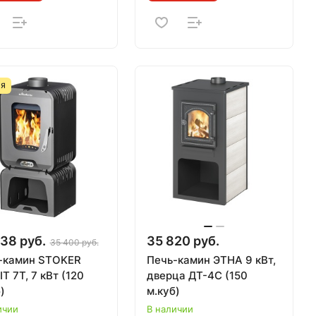
ИЯ
38 руб.
35 820 руб.
35 400 руб.
-камин STOKER
Печь-камин ЭТНА 9 кВт,
T 7Т, 7 кВт (120
дверца ДТ-4С (150
)
м.куб)
ичии
В наличии