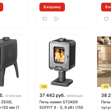
В корзину
В к
-3%
-3%
б.
37 442 руб.
38 2
37 390 руб.
38 600 руб.
 ZEIGE,
Печь-камин STOKER
Печь
=120 мм (7
SOFFIT 9 - S, 9 кВт (150
чугу