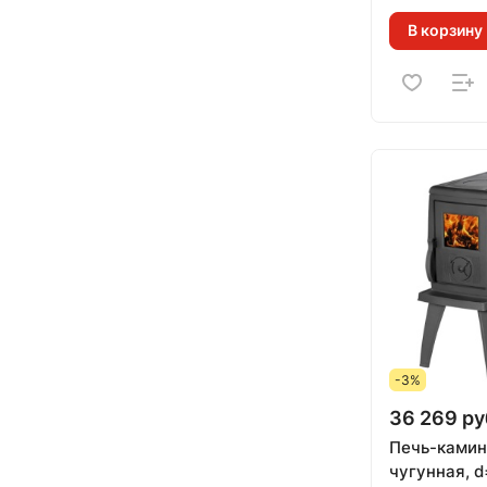
В корзину
-3%
36 269 ру
Печь-камин
чугунная, d