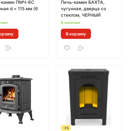
-камин ПМЧ-6С
Печь-камин БАХТА,
ная d = 115 мм (6
чугунная, дверца со
стеклом, ЧЕРНЫЙ
ичии
В наличии
орзину
В корзину
-3%