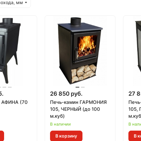
охода, мм
б.
26 850 руб.
27 8
 АФИНА (70
Печь-камин ГАРМОНИЯ
Печь
105, ЧЕРНЫЙ (до 100
105,
м.куб)
м.куб
В наличии
В нал
В корзину
В к