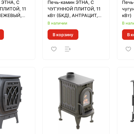
 ЭТНА, С
Печь-камин ЭТНА, С
Печь
ПЛИТОЙ, 11
ЧУГУННОЙ ПЛИТОЙ, 11
чугун
 БЕЖЕВЫЙ,
кВт (БКД), АНТРАЦИТ,
кВт)
80 м.куб)
ВЫСОКИЙ (180 м.куб)
В наличии
В нал
В корзину
В к