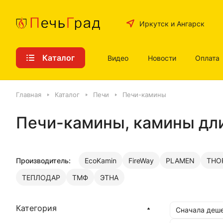
Иркутск и Ангарск
Каталог
Видео
Новости
Оплата
Главная
Каталог
Печи
Печи-камины
Печи-камины, камины дли
Производитель:
EcoKamin
FireWay
PLAMEN
THO
ТЕПЛОДАР
ТМФ
ЭТНА
Категория
Сначала деш