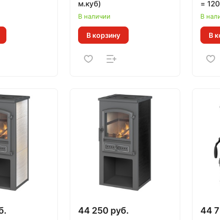
м.куб)
= 120
В наличии
В нал
В корзину
В к
б.
44 250 руб.
44 7