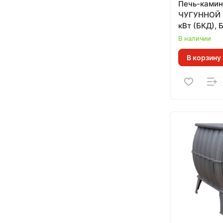
Печь-камин
ЧУГУННОЙ 
кВт (БКД),
ВЫСОКИЙ (1
В наличии
В корзину