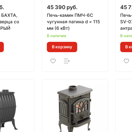
б.
45 390 руб.
45 7
 БАХТА,
Печь-камин ПМЧ-6С
Печь
верца со
чугунная патина d = 115
SV-0
ЕРЫЙ
мм (6 кВт)
антра
кВт)
В наличии
В нал
В корзину
В к