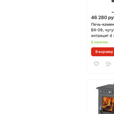
46 280 ру
Печь-ками
ВХ-09, чуг
антрацит d 
кВт)
В наличии
В корзину