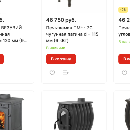
-2%
б.
46 750 руб.
46 2
н ВЕЗУВИЙ
Печь-камин ПМЧ- 7С
Печь
унная
чугунная патина d = 115
= 120 мм (9
мм (6 кВт)
В нал
В наличии
В корзину
В к