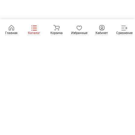
Главная
Каталог
Корзина
Избранные
Кабинет
Сравнение
Как купить
Подарки
О Компании
8 (3952) 72-14-02
irkutsk@pechgrad.ru
angarsk@pechgrad.ru
Иркутск, ул. 1-ая Московская, 1А (напротив Toyota
центра)
Ангарск, 22-й микрорайон, 43 (Ленинградский проспект)