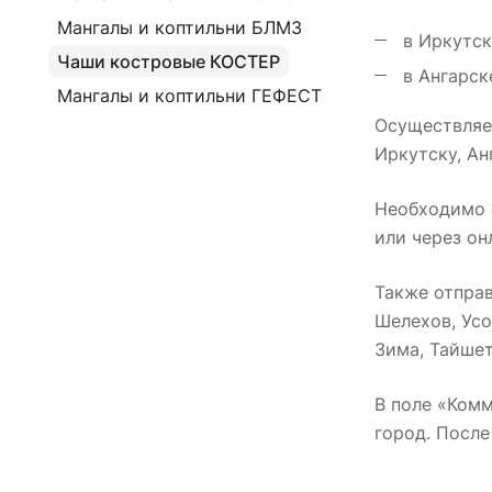
Мангалы и коптильни БЛМЗ
в Иркутске
Чаши костровые КОСТЕР
в Ангарске
Мангалы и коптильни ГЕФЕСТ
Осуществляем
Иркутску, А
Необходимо с
или через он
Также отпра
Шелехов, Усо
Зима, Тайшет,
В поле «Комм
город. После