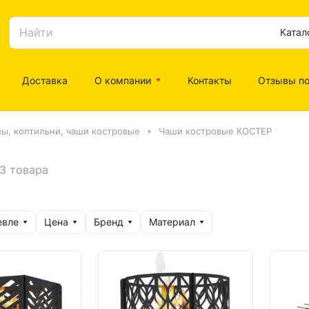
Катал
Доставка
О компании
Контакты
Отзывы по
ы, коптильни, чаши костровые
Чаши костровые КОСТЕР
3 товара
евле
Цена
Бренд
Материал