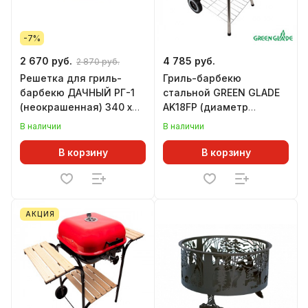
-7%
2 670 руб.
4 785 руб.
2 870 руб.
Решетка для гриль-
Гриль-барбекю
барбекю ДАЧНЫЙ РГ-1
стальной GREEN GLADE
(неокрашенная) 340 х
AK18FP (диаметр
310 мм
решетки 440 мм)
В наличии
В наличии
В корзину
В корзину
АКЦИЯ