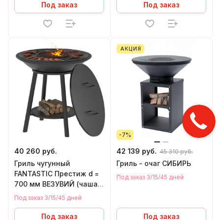
Под заказ
Под заказ
АКЦИЯ
-7%
40 260 руб.
42 139 руб.
45 310 руб.
Гриль чугунный
Гриль - очаг СИБИРЬ
FANTASTIC Престиж d =
Под заказ 3/15/45 дней
700 мм ВЕЗУВИЙ (чаша
+ подставка престиж +
Под заказ 3/15/45 дней
плита + крышка)
Под заказ
Под заказ