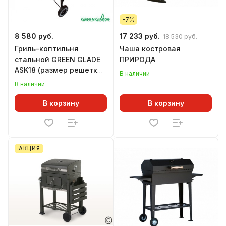
-7%
8 580 руб.
17 233 руб.
18 530 руб.
Гриль-коптильня
Чаша костровая
стальной GREEN GLADE
ПРИРОДА
ASK18 (размер решетки
В наличии
450 х 450 мм)
В наличии
В корзину
В корзину
АКЦИЯ