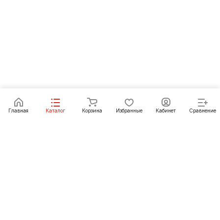
Главная
Каталог
Корзина
Избранные
Кабинет
Сравнение
Как купить
Подарки
О Компании
8 (3952) 72-14-02