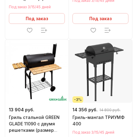
Под заказ 3/15/45 дней
470 х 470 мм)
Под заказ 3/15/45 дней
Под заказ
Под заказ
-3%
13 904 руб.
14 356 руб.
14 800 руб.
Гриль стальной GREEN
Гриль-мангал ТРИУМФ
GLADE 11090 с двумя
400
решетками (размер
Под заказ 3/15/45 дней
решетки 300 х 260 мм)