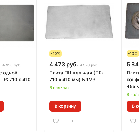
-10%
-10%
.
4 473 руб.
5 84
4 920 руб.
4 970 руб.
с одной
Плита ПЦ цельная (ПР:
Плит
ПР: 710 х 410
710 х 410 мм) БЛМЗ
конф
455 
В наличии
В нал
В корзину
В к