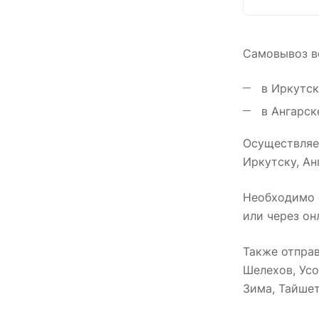
Самовывоз во
в Иркутске
в Ангарске
Осуществляем
Иркутску, А
Необходимо с
или через он
Также отпра
Шелехов, Усо
Зима, Тайшет,