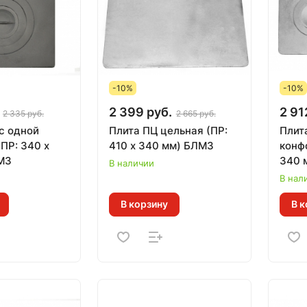
-10%
-10%
2 399 руб.
2 91
2 335 руб.
2 665 руб.
с одной
Плита ПЦ цельная (ПР:
Плит
ПР: 340 х
410 х 340 мм) БЛМЗ
конфо
МЗ
340 
В наличии
В нал
В корзину
В к