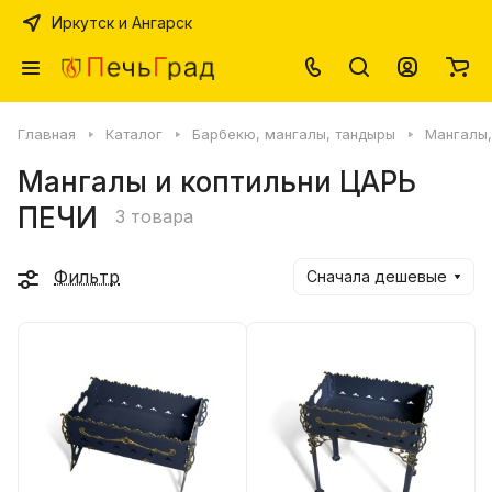
Иркутск и Ангарск
Главная
Каталог
Барбекю, мангалы, тандыры
Мангалы,
Мангалы и коптильни ЦАРЬ
ПЕЧИ
3 товара
Фильтр
Сначала дешевые