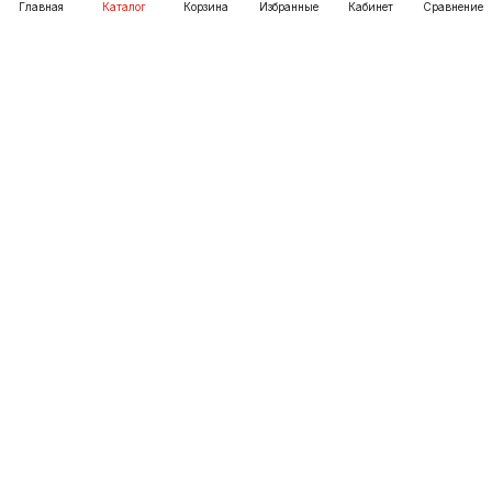
Главная
Каталог
Корзина
Избранные
Кабинет
Сравнение
Как купить
Подарки
О Компании
8 (3952) 72-14-02
irkutsk@pechgrad.ru
angarsk@pechgrad.ru
Иркутск, ул. 1-ая Московская, 1А (напротив Toyota
центра)
Ангарск, 22-й микрорайон, 43 (Ленинградский проспект)