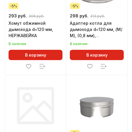
-5%
-5%
293 руб.
298 руб.
308 руб.
313 руб.
Хомут обжимной
Адаптер котла для
дымохода d=120 мм,
дымохода d=120 мм, (М/
НЕРЖАВЕЙКА
М), (0,8 мм),
НЕРЖАВЕЙКА, (GS)
В наличии
В наличии
В корзину
В корзину