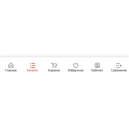
Под заказ
Главная
Каталог
Корзина
Избранные
Кабинет
Сравнение
Как купить
Подарки
О Компании
8 (3952) 72-14-02