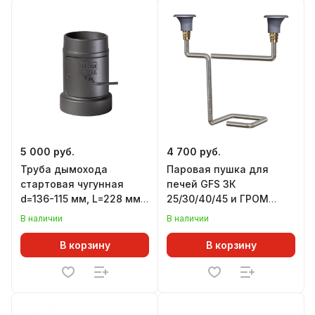
5 000 руб.
4 700 руб.
Труба дымохода
Паровая пушка для
стартовая чугунная
печей GFS ЗК
d=136-115 мм, L=228 мм,
25/30/40/45 и ГРОМ
с РЕВИЗИЕЙ и
30/40/50/80, комплект
В наличии
В наличии
ШИБЕРОМ, для печей
УРАГАН, верхний подвод
АТМОСФЕРА
В корзину
В корзину