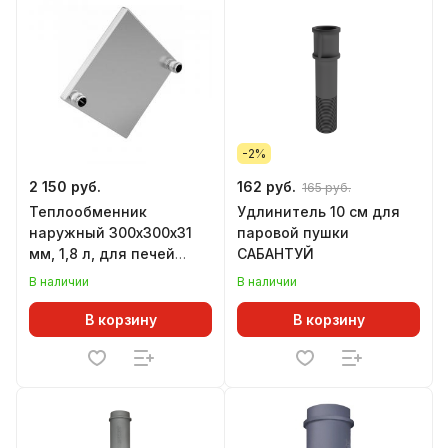
-2%
2 150 руб.
162 руб.
165 руб.
Теплообменник
Удлинитель 10 см для
наружный 300х300х31
паровой пушки
мм, 1,8 л, для печей
САБАНТУЙ
Варвара
В наличии
В наличии
В корзину
В корзину