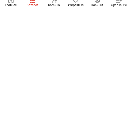
Под заказ
Главная
Каталог
Корзина
Избранные
Кабинет
Сравнение
Как купить
Подарки
О Компании
8 (3952) 72-14-02
irkutsk@pechgrad.ru
angarsk@pechgrad.ru
Иркутск, ул. 1-ая Московская, 1А (напротив Toyota
центра)
Ангарск, 22-й микрорайон, 43 (Ленинградский проспект)