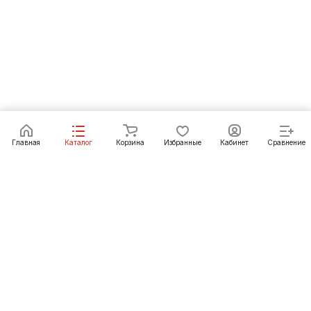
В корзину
Главная
Каталог
Корзина
Избранные
Кабинет
Сравнение
Как купить
Подарки
О Компании
8 (3952) 72-14-02
irkutsk@pechgrad.ru
angarsk@pechgrad.ru