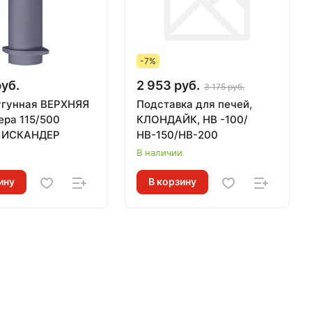
-7%
руб.
2 953 руб.
3 175 руб.
угунная ВЕРХНЯЯ
Подставка для печей,
ера 115/500
КЛОНДАЙК, НВ -100/
, ИСКАНДЕР
НВ-150/НВ-200
и
В наличии
ину
В корзину