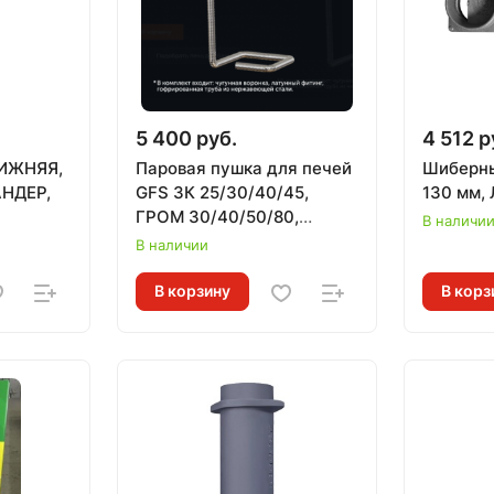
5 400 руб.
4 512 р
НИЖНЯЯ,
Паровая пушка для печей
Шиберны
АНДЕР,
GFS ЗК 25/30/40/45,
130 мм,
ГРОМ 30/40/50/80,
В наличи
комплект ПРЕЗИДЕНТ,
В наличии
нижний подвод
В корзину
В корз