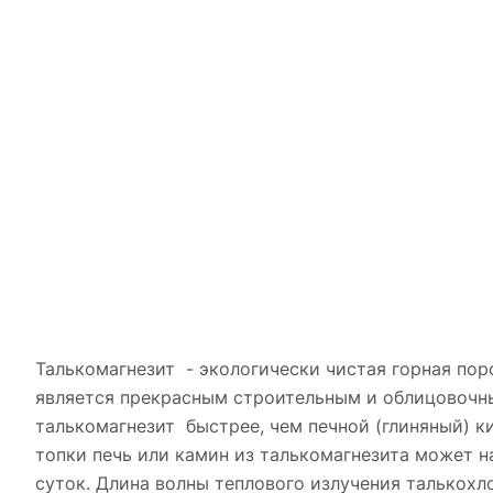
Талькомагнезит - экологически чистая горная пор
является прекрасным строительным и облицовочн
талькомагнезит быстрее, чем печной (глиняный) ки
топки печь или камин из талькомагнезита может 
суток. Длина волны теплового излучения талькохл