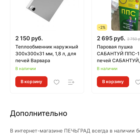
-2%
2 150 руб.
2 695 руб.
2 750 
Теплообменник наружный
Паровая пушка
300х300х31 мм, 1,8 л, для
САБАНТУЙ ППС-1
печей Варвара
печей САБАНТУЙ,
совместимость в
В наличии
В наличии
описании
В корзину
В корзину
Дополнительно
В интернет-магазине ПЕЧЬГРАД всегда в наличии б