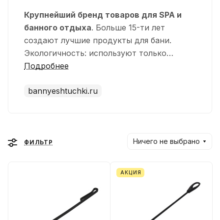
Крупнейший бренд товаров для SPA и
банного отдыха
. Больше 15-ти лет
создают лучшие продукты для бани.
Экологичность: используют только
натуральные материалы в создании
Подробнее
продуктов.
ПечьГрад
- официальный
bannyeshtuchki.ru
дистрибьютор производителя
Банные
штучки
.
Ключевое отличие – экспертный подход к
созданию продуктов, внедрение нового,
Ничего не выбрано
обучение потребителей выбору и
ФИЛЬТР
использованию товаров для SPA-
релаксации и лучшего банного отдых.
АКЦИЯ
Весь ассортимент продукции
в наличии
в
фирменных магазинах ПечьГрад.