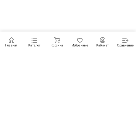
Главная
Каталог
Корзина
Избранные
Кабинет
Сравнение
Как купить
Подарки
О Компании
8 (3952) 72-14-02
irkutsk@pechgrad.ru
angarsk@pechgrad.ru
Иркутск, ул. 1-ая Московская, 1А (напротив Toyota
центра)