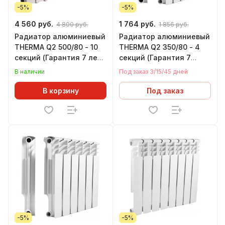
-5%
-5%
4 560 руб.
1 764 руб.
4 800 руб.
1 856 руб.
Радиатор алюминиевый
Радиатор алюминиевый
THERMA Q2 500/80 - 10
THERMA Q2 350/80 - 4
секций (Гарантия 7 лет,
секций (Гарантия 7
Тепл. 0,131 кВт за 1 секц)
лет,Теп. 0,112 кВт за 1
В наличии
Под заказ 3/15/45 дней
сек)
В корзину
Под заказ
-5%
-5%