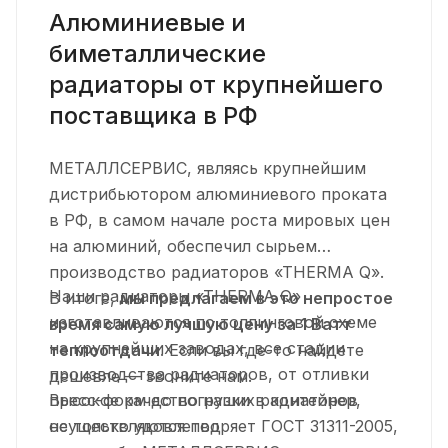
Алюминиевые и
биметаллические
радиаторы от крупнейшего
поставщика в РФ
МЕТАЛЛСЕРВИС, являясь крупнейшим
дистрибьютором алюминиевого проката
в РФ, в самом начале роста мировых цен
на алюминий, обеспечил сырьем
производство радиаторов «THERMA Q».
Наши радиаторы «THERMA Q»
В итоге,
мы предлагаем в это непростое
изготавливаются по толлинговой схеме
время самую лучшую цену за 1 Ватт
на крупнейших заводах, все стадии
теплоотдачи
. Если вы где-то найдете
производства радиаторов, от отливки
дешевле — звоните нам.
пресс-форм до погрузки в контейнер,
Высокое качество наших радиаторов
осуществляются под
не только удовлетворяет ГОСТ 31311-2005,