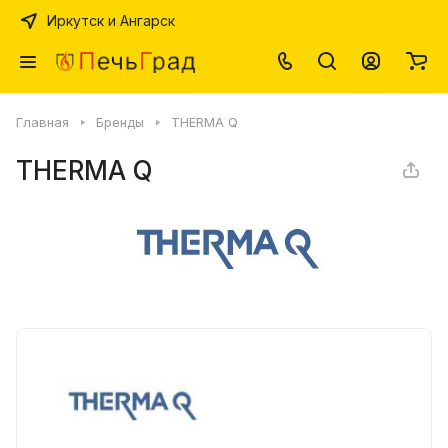
Иркутск и Ангарск
Главная
Бренды
THERMA Q
THERMA Q