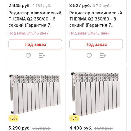
2 645 руб.
3 527 руб.
2 784 руб.
3 712 руб.
Радиатор алюминиевый
Радиатор алюминиевый
THERMA Q2 350/80 - 6
THERMA Q2 350/80 - 8
секций (Гарантия 7
секций (Гарантия 7
лет,Теп. 0,112 кВт за 1
лет,Теп. 0,112 кВт за 1
Под заказ 3/15/45 дней
Под заказ 3/15/45 дней
сек)
сек)
Под заказ
Под заказ
-5%
-5%
5 290 руб.
4 408 руб.
5 568 руб.
4 640 руб.