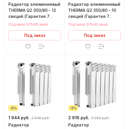
Радиатор алюминиевый
Радиатор алюминиевый
THERMA Q2 350/80 - 12
THERMA Q2 350/80 - 10
секций (Гарантия 7
секций (Гарантия 7
лет,Теп. 0,112 кВт за 1
лет,Теп. 0,112 кВт за 1
Под заказ 3/15/45 дней
Под заказ 3/15/45 дней
сек)
сек)
Под заказ
Под заказ
-5%
-5%
1 944 руб.
2 916 руб.
2 046 руб.
3 069 руб.
Радиатор
Радиатор