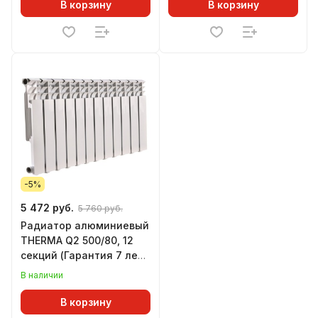
В корзину
В корзину
-5%
5 472 руб.
5 760 руб.
Радиатор алюминиевый
THERMA Q2 500/80, 12
секций (Гарантия 7 лет,
Теп. 0,131 кВт за 1 секц)
В наличии
В корзину