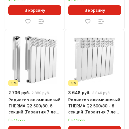
Теп. 0,133 кВт за 1 сек)
В корзину
В корзину
-5%
-5%
2 736 руб.
3 648 руб.
2 880 руб.
3 840 руб.
Радиатор алюминиевый
Радиатор алюминиевый
THERMA Q2 500/80, 6
THERMA Q2 500/80 - 8
секций (Гарантия 7 лет,
секций (Гарантия 7 лет,
Теп. 0,131 кВт за 1 сек)
Тепл. 0,131 кВт за 1 секц)
В наличии
В наличии