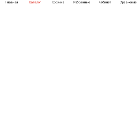
Под заказ
Главная
Каталог
Корзина
Избранные
Кабинет
Сравнение
Как купить
Подарки
О Компании
8 (3952) 72-14-02
irkutsk@pechgrad.ru
angarsk@pechgrad.ru
Иркутск, ул. 1-ая Московская, 1А (напротив Toyota
центра)
Ангарск, 22-й микрорайон, 43 (Ленинградский проспект)