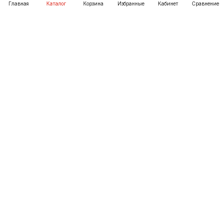
Главная
Каталог
Корзина
Избранные
Кабинет
Сравнение
Как купить
Подарки
О Компании
8 (3952) 72-14-02
irkutsk@pechgrad.ru
angarsk@pechgrad.ru
Иркутск, ул. 1-ая Московская, 1А (напротив Toyota
центра)
Ангарск, 22-й микрорайон, 43 (Ленинградский проспект)