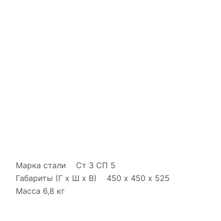
Марка стали Ст 3 СП 5
Габариты (Г х Ш х В) 450 х 450 х 525
Масса 6,8 кг