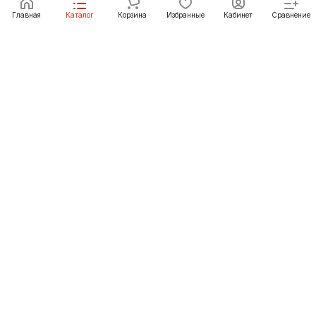
Под заказ
Главная
Каталог
Корзина
Избранные
Кабинет
Сравнение
Как купить
Подарки
О Компании
8 (3952) 72-14-02
irkutsk@pechgrad.ru
angarsk@pechgrad.ru
Иркутск, ул. 1-ая Московская, 1А (напротив Toyota
центра)
Ангарск, 22-й микрорайон, 43 (Ленинградский проспект)