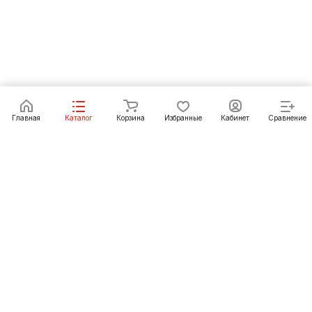
В корзину
Главная
Каталог
Корзина
Избранные
Кабинет
Сравнение
Как купить
Подарки
О Компании
8 (3952) 72-14-02
irkutsk@pechgrad.ru
angarsk@pechgrad.ru
Иркутск, ул. 1-ая Московская, 1А (напротив Toyota