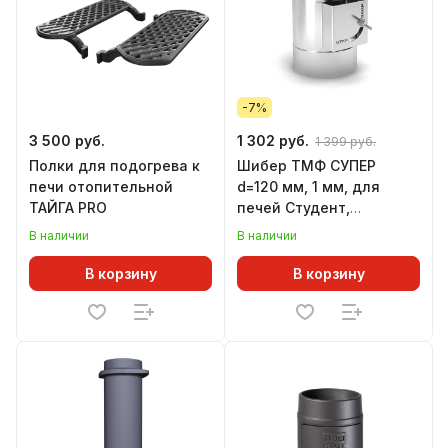
-7%
3 500 руб.
1 302 руб.
1 399 руб.
Полки для подогрева к
Шибер ТМФ СУПЕР
печи отопительной
d=120 мм, 1 мм, для
ТАЙГА PRO
печей Студент,
Инженер, Гимназист,
В наличии
В наличии
Золушка, Огонь-
батарея, Лайт
В корзину
В корзину