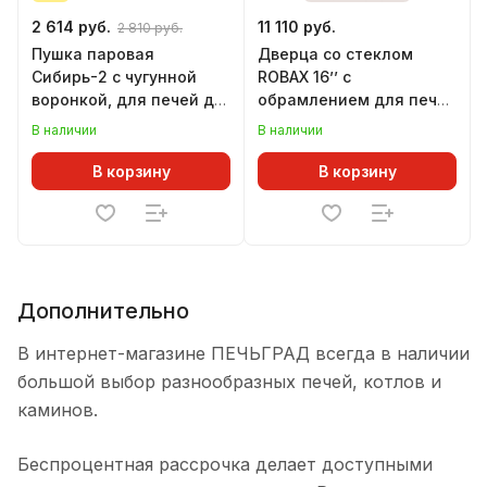
2 614 руб.
11 110 руб.
2 810 руб.
Пушка паровая
Дверца со стеклом
Сибирь-2 с чугунной
ROBAX 16’’ c
воронкой, для печей до
обрамлением для печей
30 куб.м
ПАНОРАМА НОВАЯ РУСЬ,
В наличии
В наличии
ЛАГУНА, ДОМНА
В корзину
В корзину
Дополнительно
В интернет-магазине ПЕЧЬГРАД всегда в наличии
большой выбор разнообразных печей, котлов и
каминов.
Беспроцентная рассрочка делает доступными