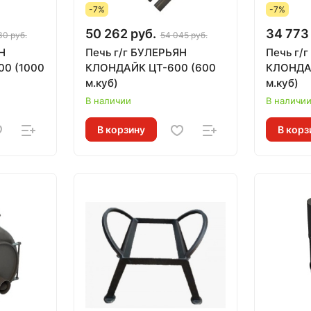
-7%
-7%
50 262 руб.
34 773
30 руб.
54 045 руб.
Н
Печь г/г БУЛЕРЬЯН
Печь г/
0 (1000
КЛОНДАЙК ЦТ-600 (600
КЛОНДА
м.куб)
м.куб)
В наличии
В наличи
В корзину
В корз