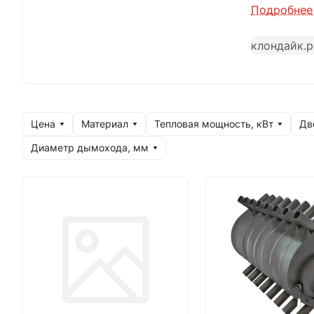
камеры дож
Подробнее
патрубке с
клондайк.р
мм, покры
Печи «Клон
теплиц, ма
Цена
Материал
Тепловая мощность, кВт
Дв
Диаметр дымохода, мм