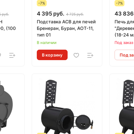
-7%
-7%
4 395 руб.
43 836
5 руб.
4 725 руб.
Н
Подставка АСВ для печей
Печь дл
Бренеран, Буран, АОТ-11,
"Дереве
тип 01
(18-24 м
л.
В наличии
Под заказ
В корзину
Под за