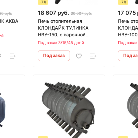
-7%
-7%
18 607 руб.
17 075 
20 руб.
20 007 руб.
ЙК АКВА
Печь отопительная
Печь от
КЛОНДАЙК ТУЛИНКА
КЛОНДА
НВУ-150, с варочной
НВУ-100
ей
поверхностью (150 м.куб.)
Под заказ 3/15/45 дней
Под заказ
Под заказ
Под за