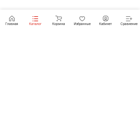
Главная
Каталог
Корзина
Избранные
Кабинет
Сравнение
Как купить
Подарки
О Компании
8 (3952) 72-14-02
irkutsk@pechgrad.ru
angarsk@pechgrad.ru
Иркутск, ул. 1-ая Московская, 1А (напротив Toyota
центра)
Ангарск, 22-й микрорайон, 43 (Ленинградский проспект)